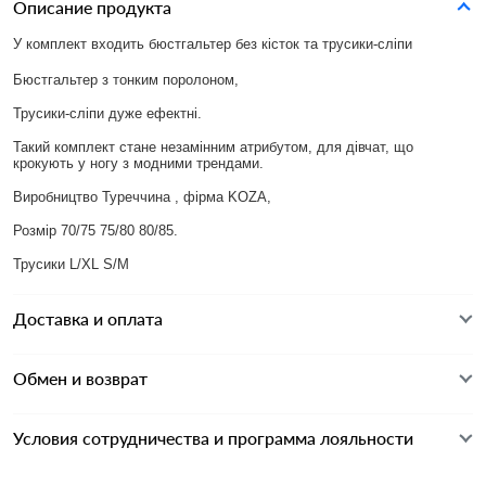
Описание продукта
У комплект входить бюстгальтер без кісток та трусики-сліпи
Бюстгальтер з тонким поролоном,
Трусики-сліпи дуже ефектні.
Такий комплект стане незамінним атрибутом, для дівчат, що
крокують у ногу з модними трендами.
Виробництво Туреччина , фірма KOZA,
Розмір 70/75 75/80 80/85.
Трусики L/XL S/M
Доставка и оплата
Обмен и возврат
Условия сотрудничества и программа лояльности