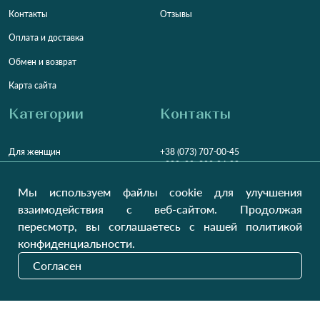
Контакты
Отзывы
Оплата и доставка
Обмен и возврат
Карта сайта
Категории
Контакты
Для женщин
+38 (073) 707-00-45
+380 (99) 302-84-98
Для мужчин
+380 (99) 387-81-50
Мы используем файлы cookie для улучшения
Заказать звонок?
Для детей
взаимодействия с веб-сайтом. Продолжая
Пн-Пт
9:00 - 16:00
Cб-Вс
9:00 - 13:00
Домашний текстиль
пересмотр, вы соглашаетесь с нашей политикой
НД
Вихідний
конфиденциальности.
Україна, Луцьк, 43000
Согласен
Открыть на карте
Наши обновления