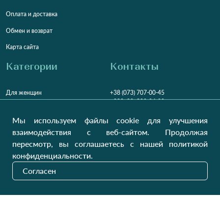
Оплата и доставка
Обмен и возврат
Карта сайта
Категории
Контакты
Для женщин
+38 (073) 707-00-45
+380 (99) 302-84-98
Для мужчин
+380 (99) 387-81-50
Мы используем файлы cookie для улучшения
Заказать звонок?
Для детей
взаимодействия с веб-сайтом. Продолжая
Пн-Пт
9:00 - 16:00
Cб-Вс
9:00 - 13:00
Домашний текстиль
пересмотр, вы соглашаетесь с нашей политикой
НД
Вихідний
конфиденциальности.
Україна, Луцьк, 43000
Согласен
Открыть на карте
Наши обновления