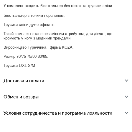
У комплект входить бюстгальтер без кісток та трусики-сліпи
Бюстгальтер з тонким поролоном,
Трусики-сліпи дуже ефектні.
Такий комплект стане незамінним атрибутом, для дівчат, що
крокують у ногу з модними трендами.
Виробництво Туреччина , фірма KOZA,
Розмір 70/75 75/80 80/85.
Трусики L/XL S/M
Доставка и оплата
Обмен и возврат
Условия сотрудничества и программа лояльности