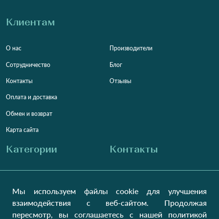
Клиентам
О нас
Производители
Сотрудничество
Блог
Контакты
Отзывы
Оплата и доставка
Обмен и возврат
Карта сайта
Категории
Контакты
Для женщин
+38 (073) 707-00-45
+380 (99) 302-84-98
Мы используем файлы cookie для улучшения
Для мужчин
+380 (99) 387-81-50
взаимодействия с веб-сайтом. Продолжая
Заказать звонок?
Для детей
пересмотр, вы соглашаетесь с нашей политикой
Пн-Пт
9:00 - 16:00