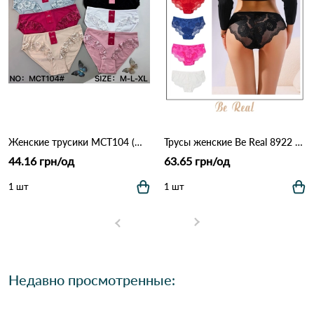
Женские трусики MCT104 (M–XL) 12B Разные цвета
Трусы женские Be Real 8922 3C Различные цвета
44.16 грн/од
63.65 грн/од
1 шт
1 шт
Недавно просмотренные: