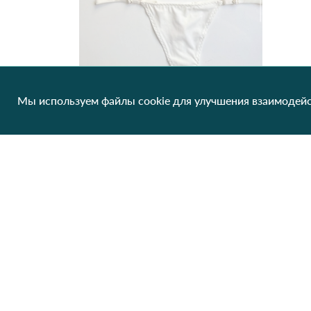
Мы используем файлы cookie для улучшения взаимодейс
Комплект білизни 056 Білий
272.00 грн/од
1 шт
Нет в наличии
Клиентам
О нас
Производители