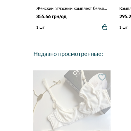
Женский атласный комплект белья: бюстгальтер на косточках и трусики (Опт) 5567 Айвори
Компл
355.66 грн/од
295.2
1 шт
1 шт
Недавно просмотренные: