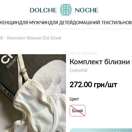
 ЖЕНЩИН
ДЛЯ МУЖЧИН
ДЛЯ ДЕТЕЙ
ДОМАШНИЙ ТЕКСТИЛЬ
НОВ
 B
Комплект білизни 056 Білий
Нет в наличии
Комплект білизни 
Cottonhill
272.00 грн
/шт
Цвет
Білий