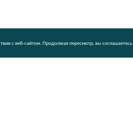
твия с веб-сайтом. Продолжая пересмотр, вы соглашаетесь
Категории
Контакты
Наш
Для женщин
+38 (073) 707-00-45