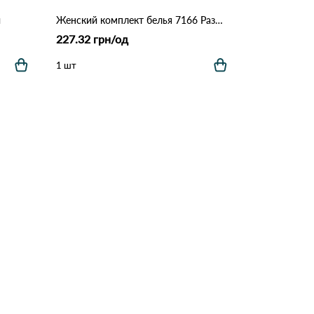
й
Женский комплект белья 7166 Различные цвета
227.32 грн/од
1 шт