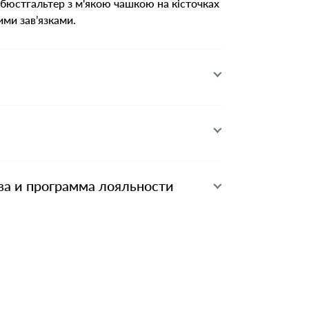
бюстгальтер з м'якою чашкою на кісточках
ими зав’язками.
ва и программа лояльности