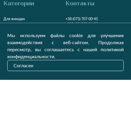
Категории
Контакты
Для женщин
+38 (073) 707-00-45
+380 (99) 302-84-98
Для мужчин
+380 (99) 387-81-50
Мы используем файлы cookie для улучшения
Заказать звонок?
Для детей
взаимодействия с веб-сайтом. Продолжая
Пн-Пт
9:00 - 16:00
Cб-Вс
9:00 - 13:00
Домашний текстиль
пересмотр, вы соглашаетесь с нашей политикой
НД
Вихідний
конфиденциальности.
Україна, Луцьк, 43000
Согласен
Открыть на карте
Наши обновления
Отправить