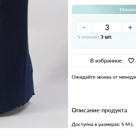
Минима
-
+
шт.
*в упаковке
3
В избранное
Ожидайте звонка от менедж
Описание продукта
Доступна в размерах: S M 