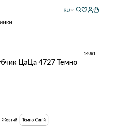
RU
ИНКИ
14081
убчик ЦаЦа 4727 Темно
Жовтий
Темно Синій