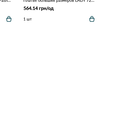
Y5700# Ночная Рукав CARESS Различные цвета
Платье больших размеров LADY 7284 Леопардовый
564.14 грн/од
1 шт