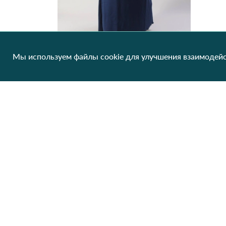
Мы используем файлы cookie для улучшения взаимодейс
Ночная рубашка рубчик ЦаЦа 4727 Темно Синий
241.78 грн/од
1 шт
Клиентам
О нас
Производители
Сотрудничество
Блог