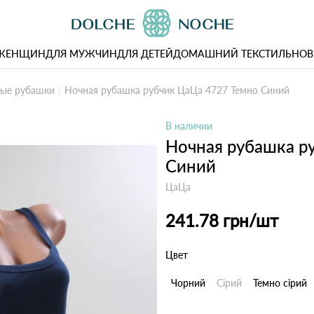
 ЖЕНЩИН
ДЛЯ МУЖЧИН
ДЛЯ ДЕТЕЙ
ДОМАШНИЙ ТЕКСТИЛЬ
НОВ
ые рубашки
Ночная рубашка рубчик ЦаЦа 4727 Темно Синий
В наличии
Ночная рубашка р
Синий
ЦаЦа
241.78 грн
/шт
Цвет
Чорний
Сірий
Темно сірий