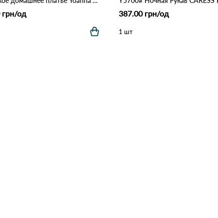
Женское домашнее платье Yoanna Vera 5728 Как на фото
 грн/од
387.00 грн/од
1 шт