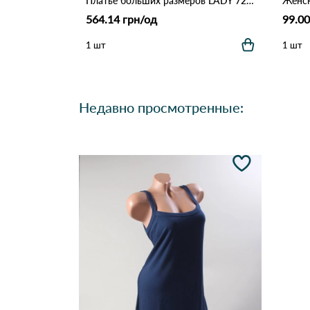
Платье больших размеров LADY 7279 Леопардовый
564.14 грн/од
99.00
1 шт
1 шт
Недавно просмотренные: