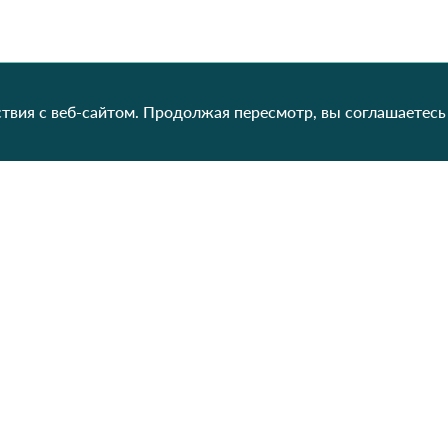
твия с веб-сайтом. Продолжая пересмотр, вы соглашаетесь
Категории
Контакты
Наш
Для женщин
+38 (073) 707-00-45
+380 (99) 302-84-98
Для мужчин