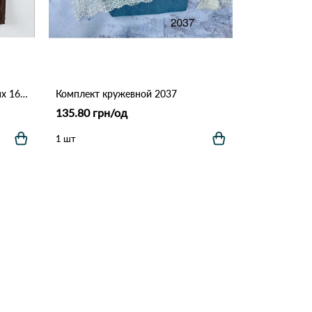
Топ женский на тонких бретелях 161 # Коричневый
Комплект кружевной 2037
135.80 грн/од
1 шт