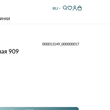
RU
ИНКИ
000013149_000000017
ная 909