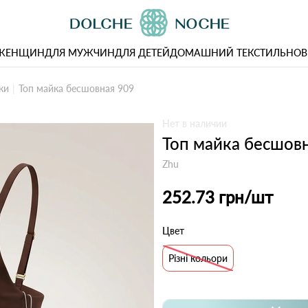
 ЖЕНЩИН
ДЛЯ МУЖЧИН
ДЛЯ ДЕТЕЙ
ДОМАШНИЙ ТЕКСТИЛЬ
НОВ
ки
Топ майка бесшовная 909
Нет в наличии
Топ майка бесшов
Zhu
252.73 грн
/шт
Цвет
Різні кольори