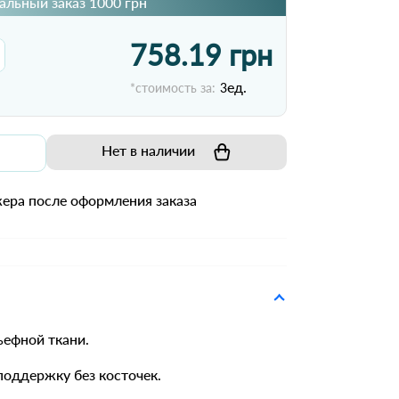
льный заказ 1000 грн
758.19 грн
ед.
*стоимость за:
3
Нет в наличии
ера после оформления заказа
ьефной ткани.
оддержку без косточек.