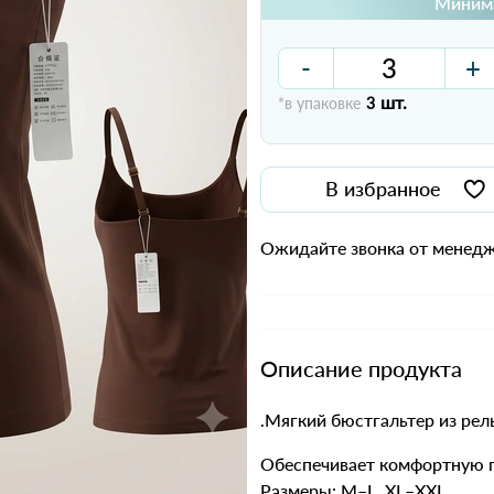
Минима
-
+
шт.
*в упаковке
3
В избранное
Ожидайте звонка от менедж
Описание продукта
.Мягкий бюстгальтер из рел
Обеспечивает комфортную п
Размеры: M–L, XL–XXL.