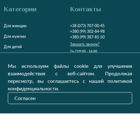
Категории
Контакты
Для женщин
+38 (073) 707-00-45
+380 (99) 302-84-98
Для мужчин
+380 (99) 387-81-50
Заказать звонок?
Для детей
Пн-Пт
9:00 - 16:00
Cб-Вс
9:00 - 13:00
Домашний текстиль
НД
Вихідний
Мы используем файлы cookie для улучшения
Україна, Луцьк, 43000
взаимодействия с веб-сайтом. Продолжая
Открыть на карте
пересмотр, вы соглашаетесь с нашей политикой
конфиденциальности.
Наши обновления
Согласен
Отправить