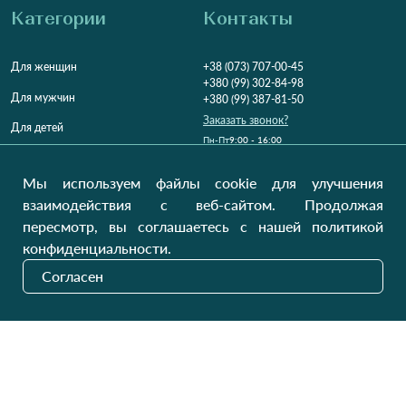
Категории
Контакты
Для женщин
+38 (073) 707-00-45
+380 (99) 302-84-98
Для мужчин
+380 (99) 387-81-50
Заказать звонок?
Для детей
Пн-Пт
9:00 - 16:00
Cб-Вс
9:00 - 13:00
Домашний текстиль
НД
Вихідний
Мы используем файлы cookie для улучшения
Україна, Луцьк, 43000
взаимодействия с веб-сайтом. Продолжая
Открыть на карте
пересмотр, вы соглашаетесь с нашей политикой
конфиденциальности.
Наши обновления
Согласен
Отправить