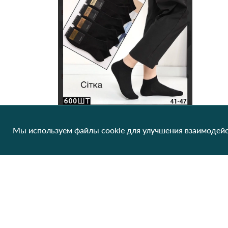
Мы используем файлы cookie для улучшения взаимодейс
Мужские летние носки-сетка DMDBS (Опт) 2380 Черный
24.09 грн/од
1 шт