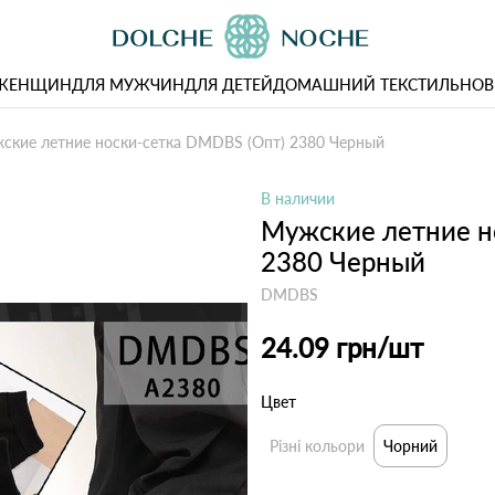
 ЖЕНЩИН
ДЛЯ МУЖЧИН
ДЛЯ ДЕТЕЙ
ДОМАШНИЙ ТЕКСТИЛЬ
НОВ
ские летние носки-сетка DMDBS (Опт) 2380 Черный
В наличии
Мужские летние н
2380 Черный
DMDBS
24.09 грн
/шт
Цвет
Різні кольори
Чорний