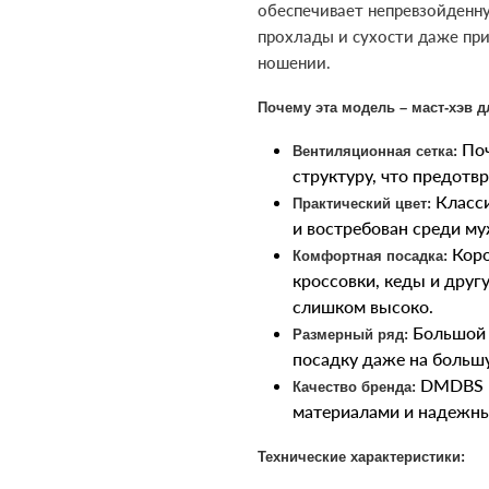
обеспечивает непревзойденн
прохлады и сухости даже пр
ношении.
Почему эта модель – маст-хэв д
Поч
Вентиляционная сетка:
структуру, что предотв
Класси
Практический цвет:
и востребован среди му
Коро
Комфортная посадка:
кроссовки, кеды и друг
слишком высоко.
Большой 
Размерный ряд:
посадку даже на больш
DMDBS и
Качество бренда:
материалами и надежны
Технические характеристики: