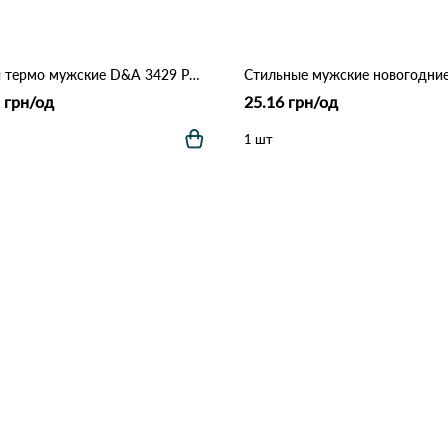
Носки термо мужские D&A 3429 Различные цвета
 грн/од
25.16 грн/од
1 шт