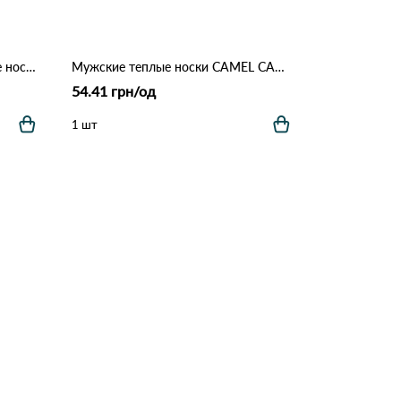
Стильные мужские новогодние носки DPM01 Различные цвета
Мужские теплые носки CAMEL CAM02 Различные цвета
54.41 грн/од
1 шт