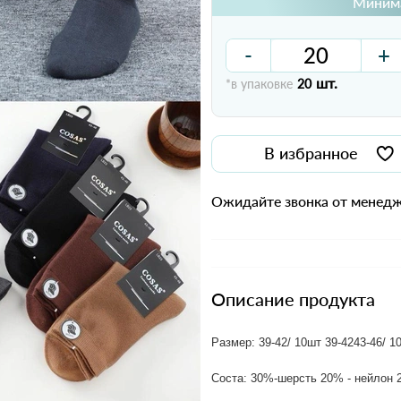
Минима
-
+
шт.
*в упаковке
20
В избранное
Ожидайте звонка от менедж
Описание продукта
Размер: 39-42/ 10шт 39-4243-46/ 1
Соста: 30%-шерсть 20% - нейлон