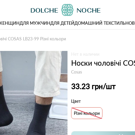
 ЖЕНЩИН
ДЛЯ МУЖЧИН
ДЛЯ ДЕТЕЙ
ДОМАШНИЙ ТЕКСТИЛЬ
НОВ
вічі COSAS LB23-99 Різні кольори
Нет в наличии
Носки чоловічі CO
Cosas
33.23 грн
/шт
Цвет
Різні кольори