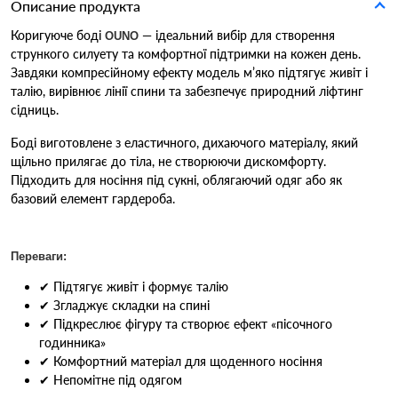
Описание продукта
Коригуюче боді
— ідеальний вибір для створення
OUNO
стрункого силуету та комфортної підтримки на кожен день.
Завдяки компресійному ефекту модель м’яко підтягує живіт і
талію, вирівнює лінії спини та забезпечує природний ліфтинг
сідниць.
Боді виготовлене з еластичного, дихаючого матеріалу, який
щільно прилягає до тіла, не створюючи дискомфорту.
Підходить для носіння під сукні, облягаючий одяг або як
базовий елемент гардероба.
Переваги:
✔ Підтягує живіт і формує талію
✔ Згладжує складки на спині
✔ Підкреслює фігуру та створює ефект «пісочного
годинника»
✔ Комфортний матеріал для щоденного носіння
✔ Непомітне під одягом