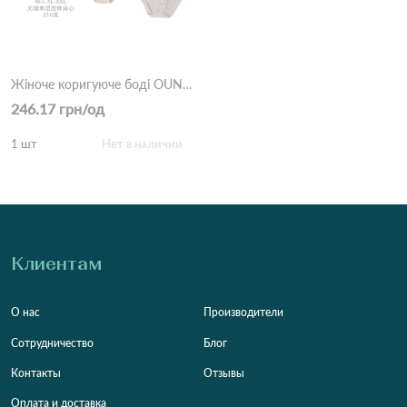
Жіноче коригуюче боді OUNO Compression Shapewear (модель 3348) Різні кольори
246.17 грн/од
1 шт
Нет в наличии
Клиентам
О нас
Производители
Сотрудничество
Блог
Контакты
Отзывы
Оплата и доставка