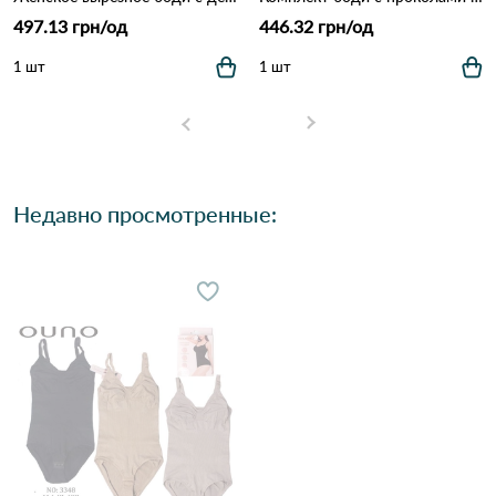
497.13 грн/од
446.32 грн/од
1 шт
1 шт
Недавно просмотренные: