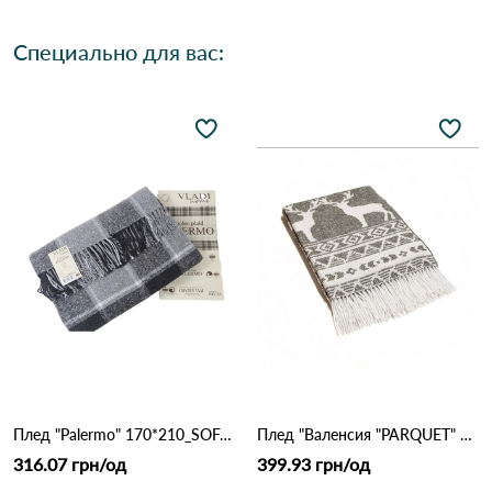
Специально для вас:
Плед "Palermo" 170*210_SOFA/07 ТМ "Vladi Белый дым"
Плед "Валенсия "PARQUET" 140/200 бел-дым Белый дым
316.07 грн/од
399.93 грн/од