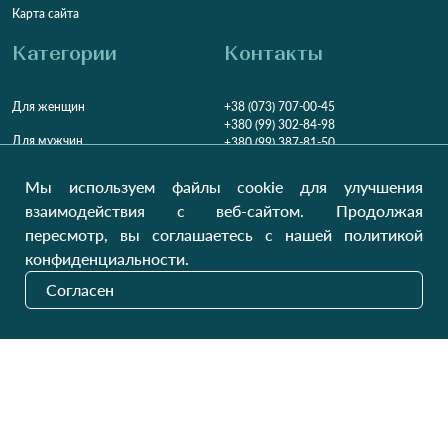
Карта сайта
Категории
Контакты
Для женщин
+38 (073) 707-00-45
+380 (99) 302-84-98
Для мужчин
+380 (99) 387-81-50
Заказать звонок?
Для детей
Мы используем файлы cookie для улучшения
Пн-Пт
9:00 - 16:00
Cб-Вс
9:00 - 13:00
Домашний текстиль
взаимодействия с веб-сайтом. Продолжая
НД
Вихідний
пересмотр, вы соглашаетесь с нашей политикой
Україна, Луцьк, 43000
конфиденциальности.
Открыть на карте
Согласен
Наши обновления
Отправить