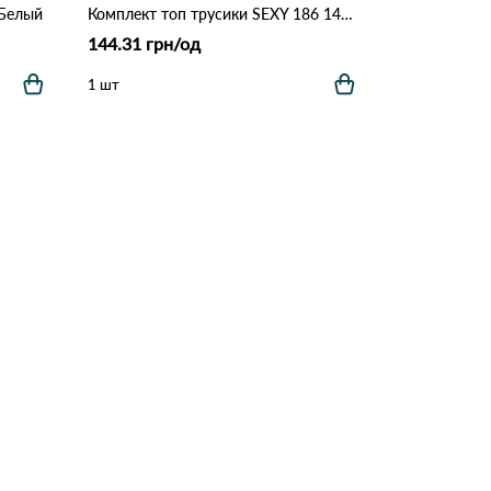
 Белый
Комплект топ трусики SEXY 186 14,1 Различные цвета
144.31 грн/од
1 шт