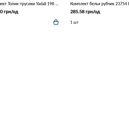
Комплект Топик-трусики Yadali 198 Различные цвета
Комплект белья рубчик 23754
0 грн/од
285.58 грн/од
1 шт