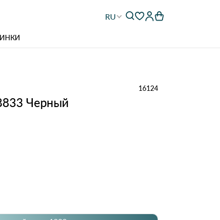
RU
ИНКИ
16124
8833 Черный