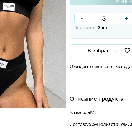
Минима
-
+
шт.
*в упаковке
3
В избранное
Ожидайте звонка от менедж
Описание продукта
Размер: SML
Состав:95%-Полиэстр 5%-С