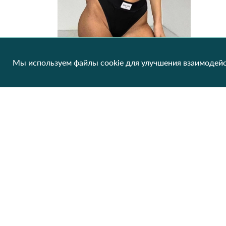
Мы используем файлы cookie для улучшения взаимодейс
Комплект белья 28833 Черный
388.94 грн/од
1 шт
Клиентам
О нас
Производители