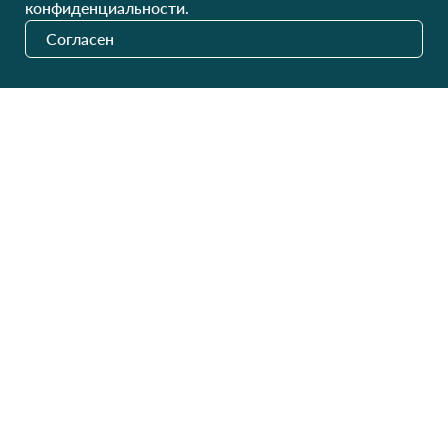
конфиденциальности.
+380 (99) 302-84-98
Для мужчин
+380 (99) 387-81-50
Согласен
Заказать звонок?
Для детей
Пн-Пт
9:00 - 16:00
Cб-Вс
9:00 - 13:00
Домашний текстиль
НД
Вихідний
Україна, Луцьк, 43000
Открыть на карте
Наши обновления
Отправить