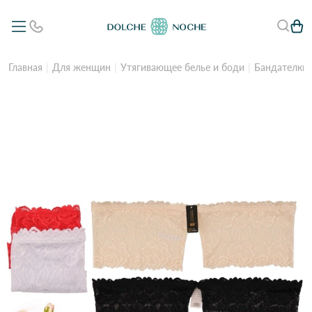
Главная
Для женщин
Утягивающее белье и боди
Бандателки