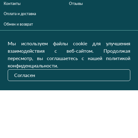
Контакты
Отзывы
Оплата и доставка
Обмен и возврат
Карта сайта
Мы используем файлы cookie для улучшения
Категории
Контакты
взаимодействия с веб-сайтом. Продолжая
пересмотр, вы соглашаетесь с нашей политикой
Для женщин
+38 (073) 707-00-45
конфиденциальности.
+380 (99) 302-84-98
Для мужчин
+380 (99) 387-81-50
Согласен
Заказать звонок?
Для детей
Пн-Пт
9:00 - 16:00
Cб-Вс
9:00 - 13:00
Домашний текстиль
НД
Вихідний
Україна, Луцьк, 43000
Открыть на карте
Наши обновления