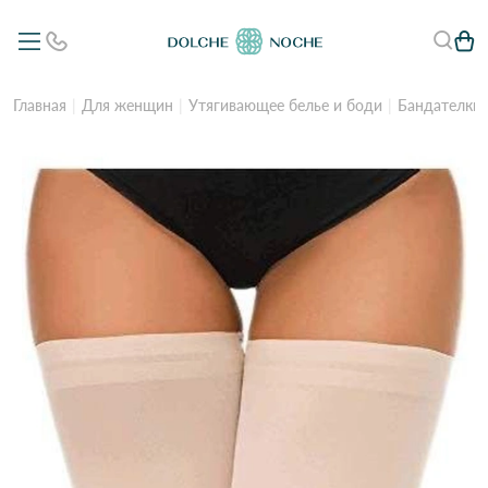
Главная
Для женщин
Утягивающее белье и боди
Бандателки