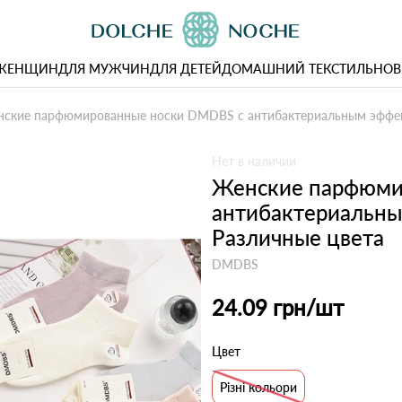
 ЖЕНЩИН
ДЛЯ МУЖЧИН
ДЛЯ ДЕТЕЙ
ДОМАШНИЙ ТЕКСТИЛЬ
НОВ
ские парфюмированные носки DMDBS с антибактериальным эффект
Нет в наличии
Женские парфюми
антибактериальны
Различные цвета
DMDBS
24.09 грн
/шт
Цвет
Різні кольори