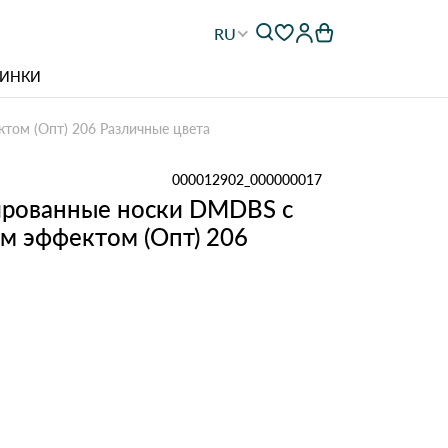
RU
ИНКИ
ом (Опт) 206 Различные цвета
000012902_000000017
рованные носки DMDBS с
м эффектом (Опт) 206