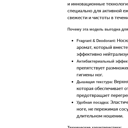
и инновационные технологии
специально для активной е
свежести и чистоты в течени
Почему эта модель выгодна для
Носк
Fragrant & Deodorant:
аромат, который вмест
эффективно нейтрализу
Антибактериальный эффек
препятствует размноже
гигиены ног.
Верхня
Дышащая текстура:
которая обеспечивает 
предотвращает перегре
Эластичн
Удобная посадка:
ноге, не пережимая сос
длительном ношении.
Технические характеристики: