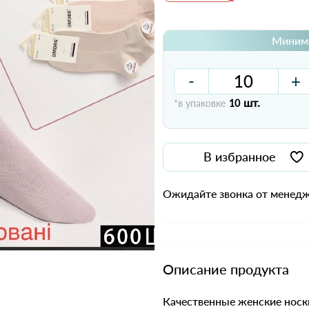
Минима
-
+
шт.
*в упаковке
10
В избранное
Ожидайте звонка от менедж
Описание продукта
Качественные женские носк