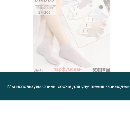
Мы используем файлы cookie для улучшения взаимодейс
Женские парфюмированные носки DMDBS с антибактериальным эффектом (Опт) 206 Различные цвета
24.09 грн/од
1 шт
Нет в наличии