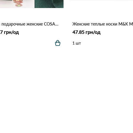
Носки подарочные женские COSAS LM29-602 Различные цвета
7 грн/од
47.85 грн/од
1 шт