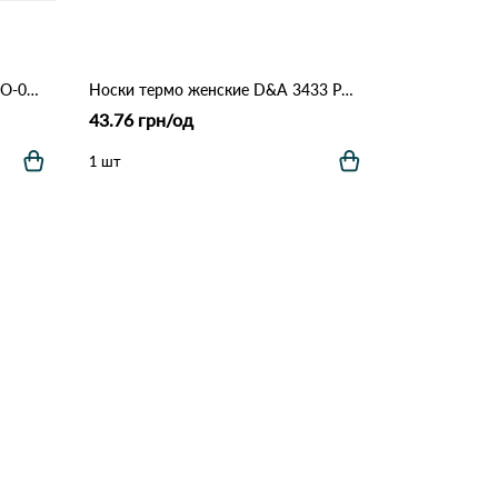
Женские теплые носки M&K MO-003 Различные цвета
Носки термо женские D&A 3433 Различные цвета
43.76 грн/од
1 шт