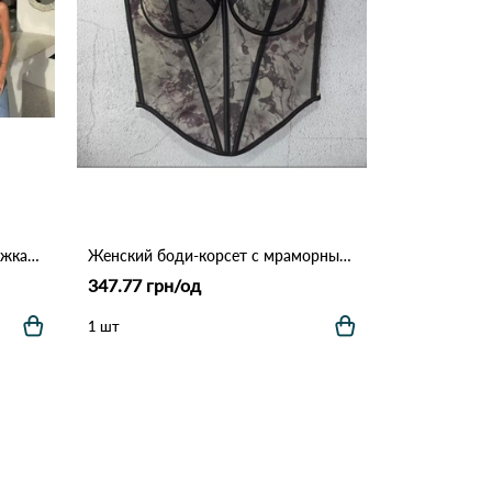
Корсет на металлических застежках 3212 Бежевый.
Женский боди-корсет с мраморным принтом 9925
347.77 грн/од
1 шт