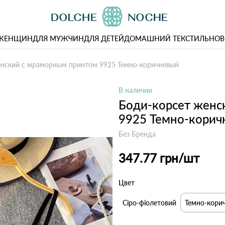
 ЖЕНЩИН
ДЛЯ МУЖЧИН
ДЛЯ ДЕТЕЙ
ДОМАШНИЙ ТЕКСТИЛЬ
НОВ
енский с мраморным принтом 9925 Темно-коричневый
В наличии
Боди-корсет женс
9925 Темно-корич
Без Бренда
347.77 грн
/шт
Цвет
Сіро-фіолетовий
Темно-кори