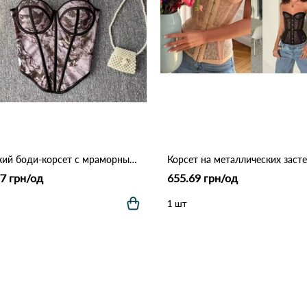
Женский боди-корсет с мраморным принтом 9925 Серо-фиолетовый
7 грн/од
655.69 грн/од
1 шт