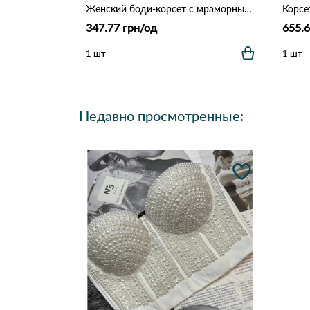
Женский боди-корсет с мраморным принтом 9925 Серо-фиолетовый
347.77 грн/од
655.6
1 шт
1 шт
Недавно просмотренные: