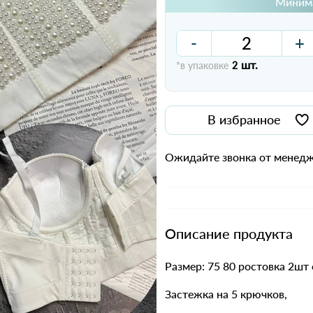
Минима
-
+
шт.
*в упаковке
2
В избранное
Ожидайте звонка от менедж
Описание продукта
Размер: 75 80 ростовка 2шт 
Застежка на 5 крючков,