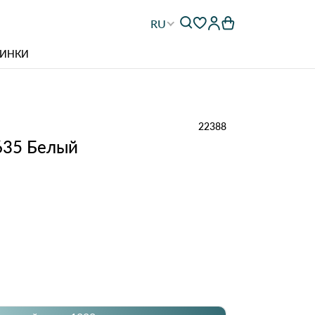
RU
ИНКИ
22388
635 Белый