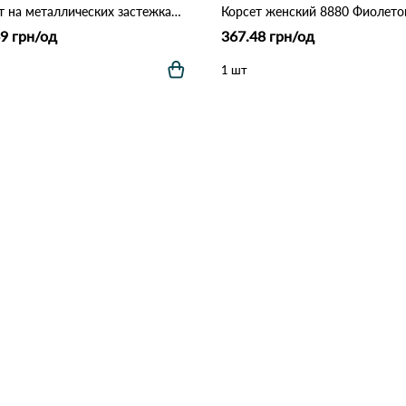
Корсет на металлических застежках 3212 Бежевый.
Корсет женский 8880 Фиолет
9 грн/од
367.48 грн/од
1 шт