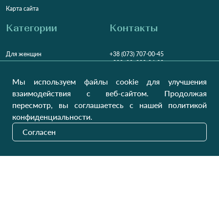
Карта сайта
Категории
Контакты
Для женщин
+38 (073) 707-00-45
+380 (99) 302-84-98
Для мужчин
+380 (99) 387-81-50
Мы используем файлы cookie для улучшения
Заказать звонок?
Для детей
взаимодействия с веб-сайтом. Продолжая
Пн-Пт
9:00 - 16:00
Cб-Вс
9:00 - 13:00
Домашний текстиль
пересмотр, вы соглашаетесь с нашей политикой
НД
Вихідний
конфиденциальности.
Україна, Луцьк, 43000
Согласен
Открыть на карте
Наши обновления
Отправить