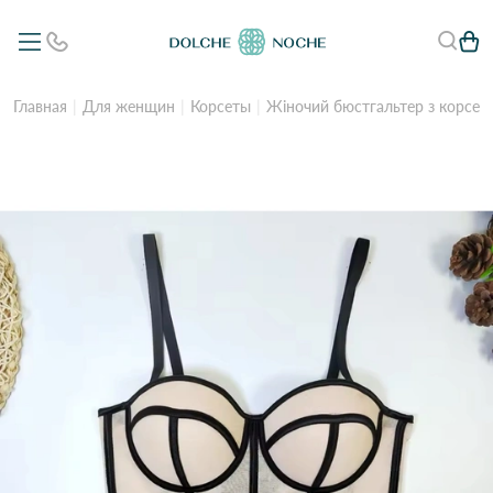
Главная
Для женщин
Корсеты
Жіночий бюстгальтер з корсет