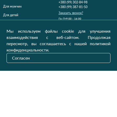
+380 (99) 302-84-98
Для мужчин
+380 (99) 387-81-50
Заказать звонок?
Для детей
Пн-Пт
9:00 - 16:00
Cб-Вс
9:00 - 13:00
Домашний текстиль
НД
Вихідний
Мы используем файлы cookie для улучшения
Україна, Луцьк, 43000
взаимодействия с веб-сайтом. Продолжая
Открыть на карте
пересмотр, вы соглашаетесь с нашей политикой
конфиденциальности.
Наши обновления
Согласен
Отправить