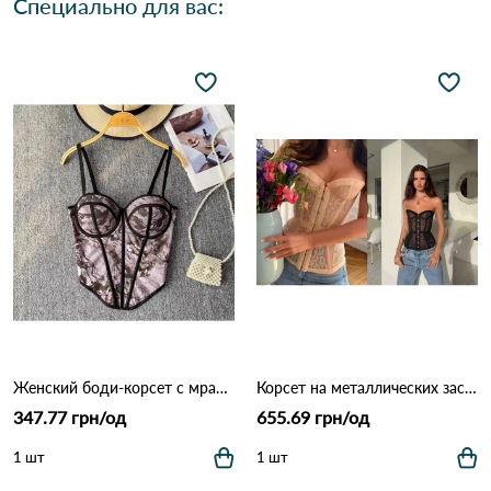
Специально для вас:
Женский боди-корсет с мраморным принтом 9925 Серо-фиолетовый
Корсет на металлических застежках 3212 Бежевый.
347.77 грн/од
655.69 грн/од
1 шт
1 шт