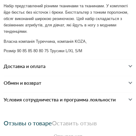
Набір представлений різними тканинами та тканинами. У комплекті
йде бюстьє без кісточок і брюки. Бюстгальтер з тонким поролоном,
обсяг виконаний широкою резиночкою. Цей набір складається з
безіменних атрибутів, для дівчат, які йдуть в ногу з модними
тенденціями.
Власна компанія Туреччина, компанія KOZA,
Розмір 90 85 85 80 80 75 Трусики L/XL S/M
Доставка и оплата
Обмен и возврат
Условия сотрудничества и программа лояльности
Отзывы о товаре
Оставить отзыв
Отзывов нет