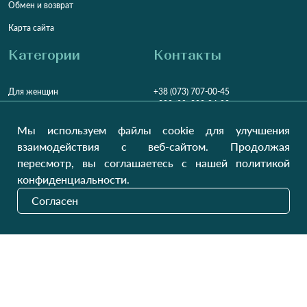
Обмен и возврат
Карта сайта
Категории
Контакты
Для женщин
+38 (073) 707-00-45
+380 (99) 302-84-98
Для мужчин
+380 (99) 387-81-50
Мы используем файлы cookie для улучшения
Заказать звонок?
Для детей
взаимодействия с веб-сайтом. Продолжая
Пн-Пт
9:00 - 16:00
Cб-Вс
9:00 - 13:00
Домашний текстиль
пересмотр, вы соглашаетесь с нашей политикой
НД
Вихідний
конфиденциальности.
Україна, Луцьк, 43000
Согласен
Открыть на карте
Наши обновления
Отправить