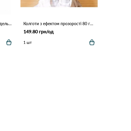
Гольфи жіночі Velsatis Flora Модель 1509 Білий
Колготи з ефектом прозорості 80 гр 2217 Чорний
149.80 грн/од
1 шт