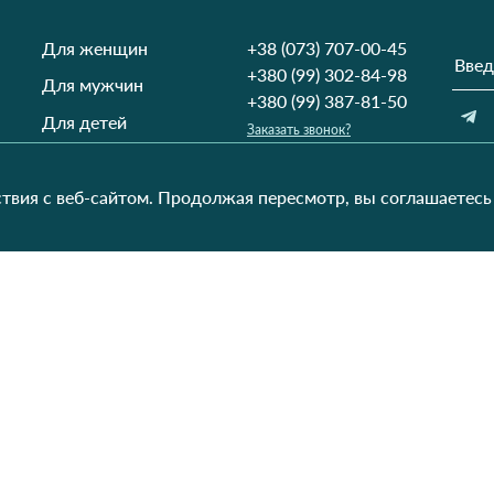
Для женщин
+38 (073) 707-00-45
+380 (99) 302-84-98
Для мужчин
+380 (99) 387-81-50
Для детей
Заказать звонок?
Пн-Пт
9:00 - 16:00
Домашний текстиль
Cб-Вс
9:00 - 13:00
НД
Вихідний
твия с веб-сайтом. Продолжая пересмотр, вы соглашаетесь
Україна, Луцьк, 43000
Открыть на карте
На украинском рынке с 2011 года
|
GW SITE