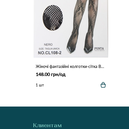
Жіночі фантазійні колготки-сітка BODICE з візерунком (Опт) 108-2 Чорний
148.00 грн/од
1 шт
Клиентам