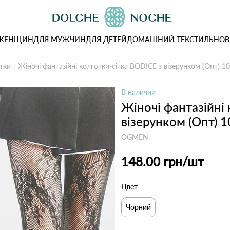
 ЖЕНЩИН
ДЛЯ МУЖЧИН
ДЛЯ ДЕТЕЙ
ДОМАШНИЙ ТЕКСТИЛЬ
НОВ
тки
Жіночі фантазійні колготки-сітка BODICE з візерунком (Опт) 1
В наличии
Жіночі фантазійні
візерунком (Опт) 
OGMEN
148.00 грн
/шт
Цвет
Чорний