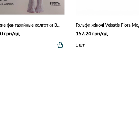
Женские фантазийные колготки BODICE, кружевные 20 DEN 106 Белый
0 грн/од
157.24 грн/од
1 шт