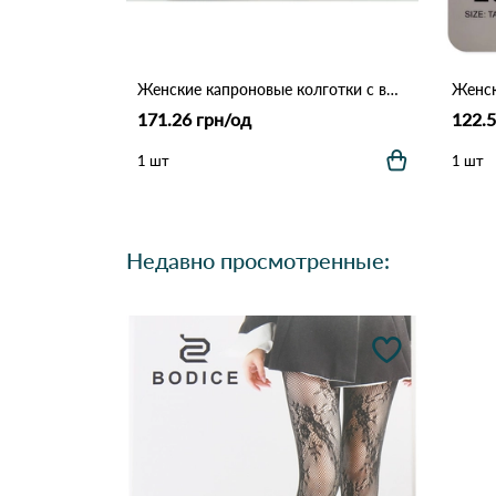
Женские капроновые колготки с вырезом 6018 Черный
171.26 грн/од
122.5
1 шт
1 шт
Недавно просмотренные: