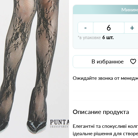
Минима
-
+
шт.
*в упаковке
6
В избранное
Ожидайте звонка от менедж
Описание продукта
Елегантні та спокусливі кол
ідеальне рішення для створ