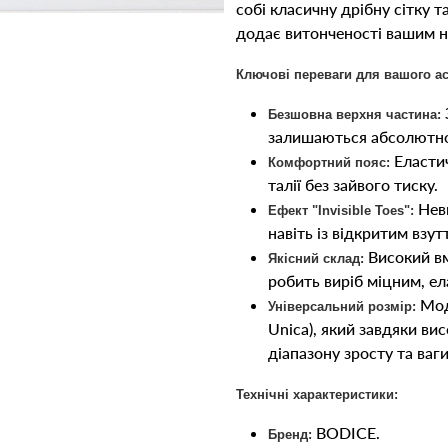
собі класичну дрібну сітку 
додає витонченості вашим н
Ключові переваги для вашого а
Безшовна верхня частина:
залишаються абсолютно 
Еластич
Комфортний пояс:
талії без зайвого тиску.
Неви
Ефект "Invisible Toes":
навіть із відкритим взут
Високий вм
Якісний склад:
робить виріб міцним, е
Моде
Універсальний розмір:
Unica), який завдяки ви
діапазону зросту та ваги
Технічні характеристики:
BODICE.
Бренд: