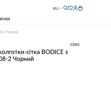
RU
ИНКИ
08-2 Чорний
23461
 колготки-сітка BODICE з
108-2 Чорний