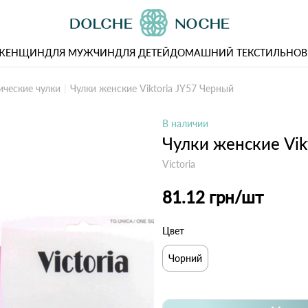
 ЖЕНЩИН
ДЛЯ МУЖЧИН
ДЛЯ ДЕТЕЙ
ДОМАШНИЙ ТЕКСТИЛЬ
НОВ
ические чулки
Чулки женские Viktoria JY57 Черный
В наличии
Чулки женские Vik
Victoria
81.12 грн
/шт
Цвет
Чорний