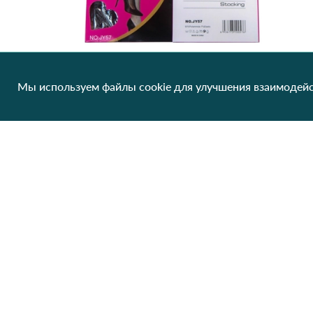
Мы используем файлы cookie для улучшения взаимодейс
Чулки женские Viktoria JY57 Черный
81.12 грн/од
1 шт
Клиентам
О нас
Производители