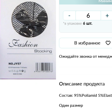
Минима
-
+
шт.
*в упаковке
6
В избранное
Ожидайте звонка от менедж
Описание продукта
Состав: 95%Poliamid 5%Elas
Один размер