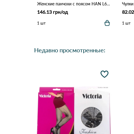
Женские панчохи с поясом HAN L637 Черно-красный
Чулки
146.13 грн/од
82.02
1 шт
1 шт
Недавно просмотренные: