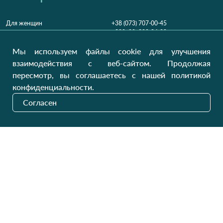
Для женщин
+38 (073) 707-00-45
+380 (99) 302-84-98
Для мужчин
+380 (99) 387-81-50
Мы используем файлы cookie для улучшения
Заказать звонок?
Для детей
взаимодействия с веб-сайтом. Продолжая
Пн-Пт
9:00 - 16:00
Cб-Вс
9:00 - 13:00
Домашний текстиль
пересмотр, вы соглашаетесь с нашей политикой
НД
Вихідний
конфиденциальности.
Україна, Луцьк, 43000
Согласен
Открыть на карте
Наши обновления
Отправить