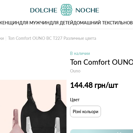
 ЖЕНЩИН
ДЛЯ МУЖЧИН
ДЛЯ ДЕТЕЙ
ДОМАШНИЙ ТЕКСТИЛЬ
НОВ
ки
Топ Comfort OUNO BC T227 Различные цвета
В наличии
Топ Comfort OUNO
Ouno
144.48 грн
/шт
Цвет
Різні кольори