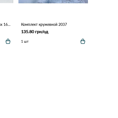
Топ женский на тонких бретелях 161 # Коричневый
Комплект кружевной 2037
135.80 грн/од
1 шт