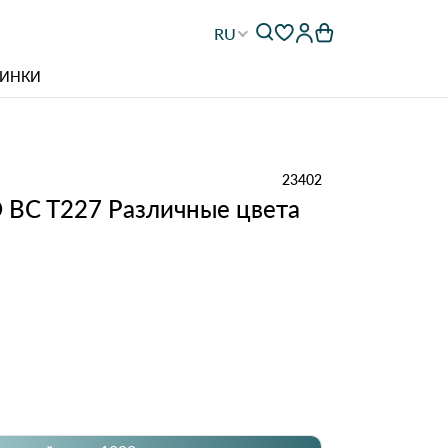
RU
ИНКИ
23402
 BC T227 Различные цвета