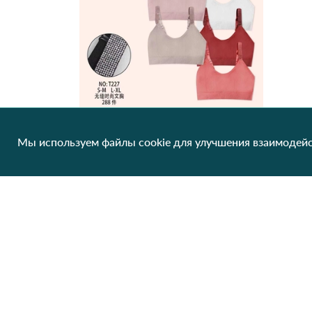
Мы используем файлы cookie для улучшения взаимодейс
Топ Comfort OUNO BC T227 Различные цвета
144.48 грн/од
1 шт
Клиентам