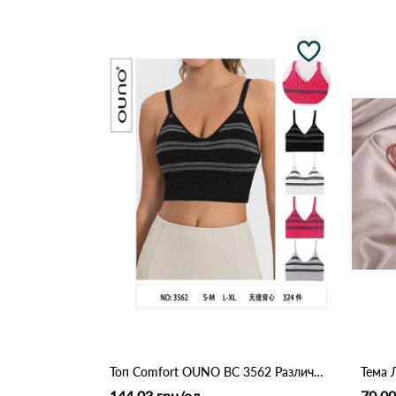
Топ Comfort OUNO BC 3562 Различные цвета
Тема 
144.03 грн/од
70.00