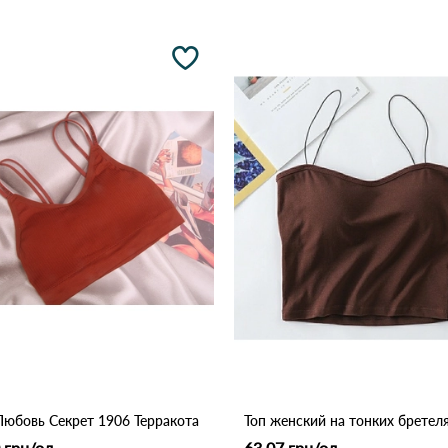
Любовь Секрет 1906 Терракота
 грн/од
63.07 грн/од