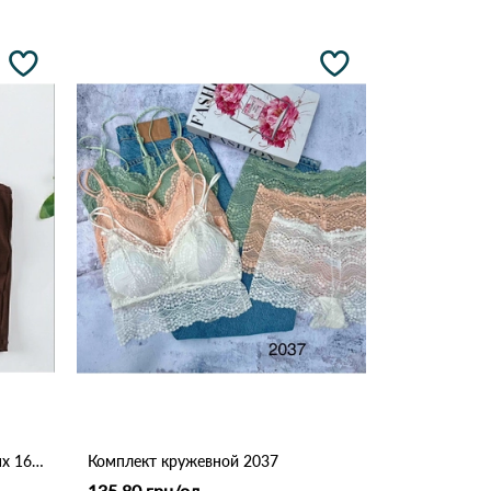
Топ женский на тонких бретелях 161 # Коричневый
Комплект кружевной 2037
135.80 грн/од