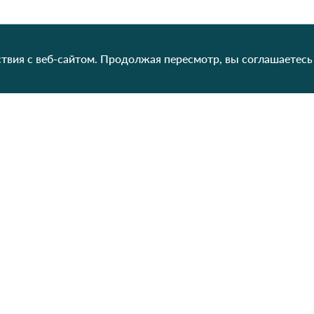
твия с веб-сайтом. Продолжая пересмотр, вы соглашаетесь
Категории
Контакты
Наш
Для женщин
+38 (073) 707-00-45
+380 (99) 302-84-98
Для мужчин
+380 (99) 387-81-50