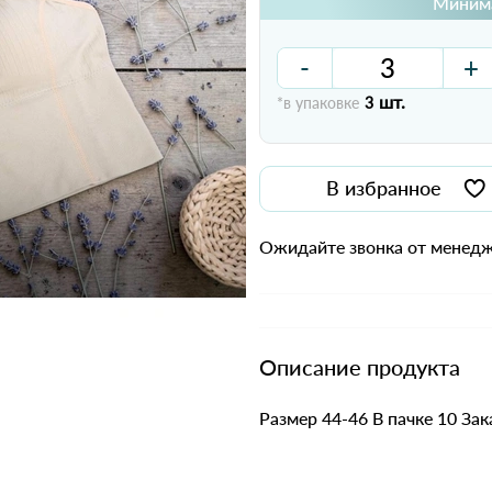
Минима
-
+
шт.
*в упаковке
3
В избранное
Ожидайте звонка от менедж
Описание продукта
Размер 44-46 В пачке 10 Зак