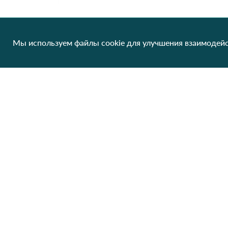
Мы используем файлы cookie для улучшения взаимодейс
1124 Топ Женский Зелений
92.68 грн/од
1 шт
Клиентам
О нас
Производители
Сотрудничество
Блог