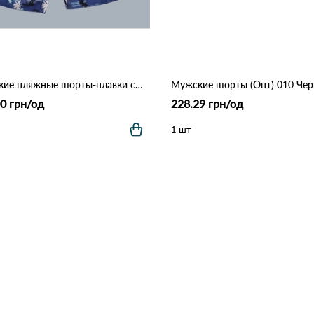
Мужские пляжные шорты-плавки с сеткой "Tropical Palm" (Опт) 006 Синий
Мужские шорты (Опт) 010 Че
0 грн/од
228.29 грн/од
1 шт