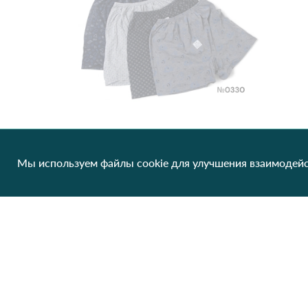
Мы используем файлы cookie для улучшения взаимодейс
Трусы семейные (норма) БАТЯР 0330 Различные цвета
39.44 грн/од
1 шт
Нет в наличии