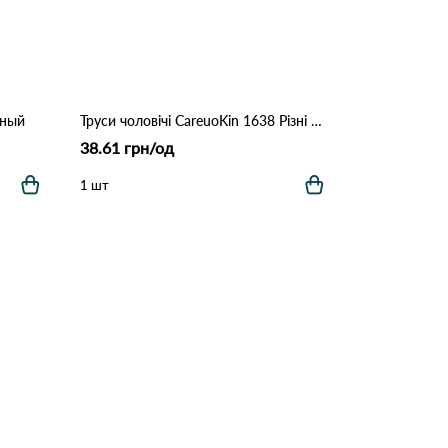
рный
Труси чоловічі CareuoKin 1638 Різні кольори
38.61 грн/од
1 шт