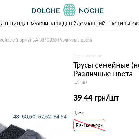
 ЖЕНЩИН
ДЛЯ МУЖЧИН
ДЛЯ ДЕТЕЙ
ДОМАШНИЙ ТЕКСТИЛЬ
НОВ
мейные (норма) БАТЯР 0330 Различные цвета
Нет в наличии
Трусы семейные (н
Различные цвета
БАТЯР
39.44 грн
/шт
Цвет
Різні кольори