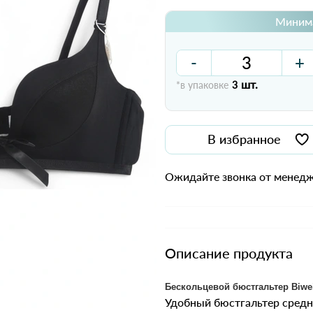
Минима
-
+
шт.
*в упаковке
3
В избранное
Ожидайте звонка от менедж
Описание продукта
Бескольцевой бюстгальтер Biwei
Удобный бюстгальтер средн