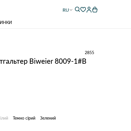
RU
ИНКИ
2855
гальтер Biweier 8009-1#B
ілий
Темно сірий
Зелений