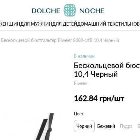
 ЖЕНЩИН
ДЛЯ МУЖЧИН
ДЛЯ ДЕТЕЙ
ДОМАШНИЙ ТЕКСТИЛЬ
НОВ
Бескольцевой бюстгальтер Biweier 8009-1#B 10,4 Черный
В наличии
Бескольцевой бюст
10,4 Черный
Biweier
162.84 грн
/шт
Цвет
Чорний
Бежевий
Пудра
Б