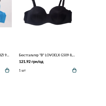
Бюстгальтер женский *B* NADIZI 9780 17.2 Голубой
Бюстгальтер "B" LOVOELX G509 8,1 Черный
121.92 грн/од
1 шт