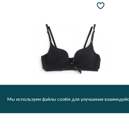
Мы используем файлы cookie для улучшения взаимодейс
Бескольцевой бюстгальтер Biweier 8009-1#B 10,4 Черный
162.84 грн/од
1 шт