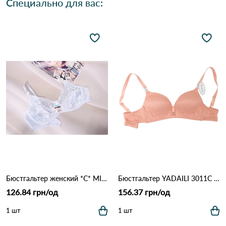
Специально для вас:
Бюстгальтер женский *C* MIS AITOR 8016 3.3 Белый
Бюстгальтер YADAILI 3011С 2,2 Персиковый
126.84 грн/од
156.37 грн/од
1 шт
1 шт