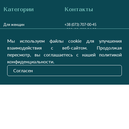
Категории
Контакты
Для женщин
+38 (073) 707-00-45
+380 (99) 302-84-98
Для мужчин
+380 (99) 387-81-50
Мы используем файлы cookie для улучшения
Заказать звонок?
Для детей
взаимодействия с веб-сайтом. Продолжая
Пн-Пт
9:00 - 16:00
Cб-Вс
9:00 - 13:00
Домашний текстиль
пересмотр, вы соглашаетесь с нашей политикой
НД
Вихідний
конфиденциальности.
Україна, Луцьк, 43000
Согласен
Открыть на карте
Наши обновления
Отправить