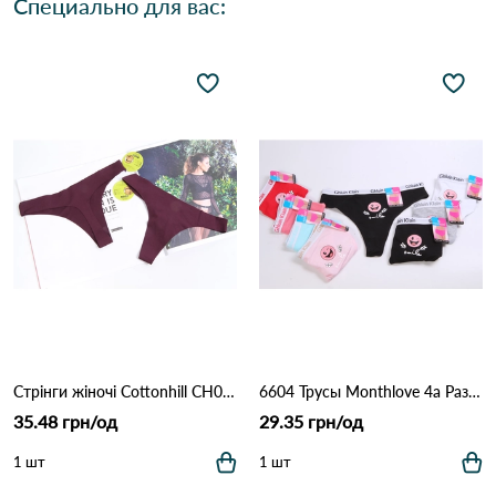
Специально для вас:
Стрінги жіночі Cottonhill CH0610 Марсала
6604 Трусы Monthlove 4а Различные цвета
35.48 грн/од
29.35 грн/од
1 шт
1 шт