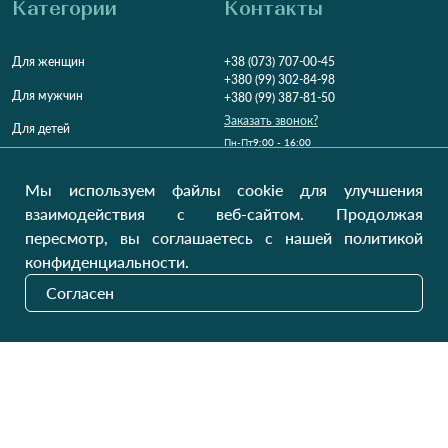
Категории
Контакты
Для женщин
+38 (073) 707-00-45
+380 (99) 302-84-98
Для мужчин
+380 (99) 387-81-50
Заказать звонок?
Для детей
Пн-Пт
9:00 - 16:00
Cб-Вс
9:00 - 13:00
Домашний текстиль
НД
Вихідний
Мы используем файлы cookie для улучшения
Україна, Луцьк, 43000
взаимодействия с веб-сайтом. Продолжая
Открыть на карте
пересмотр, вы соглашаетесь с нашей политикой
конфиденциальности.
Наши обновления
Согласен
Отправить