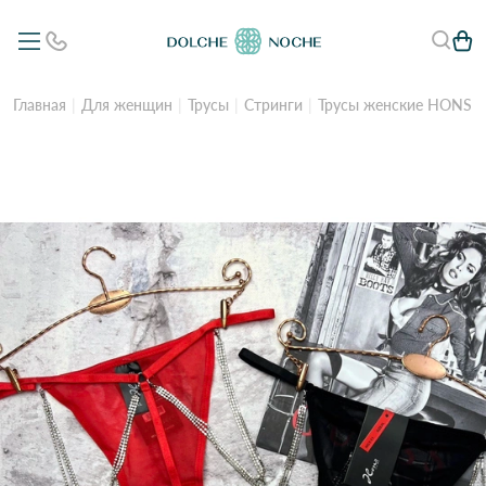
Главная
Для женщин
Трусы
Стринги
Трусы женские HONS Y