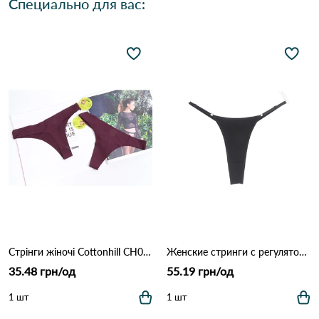
Специально для вас:
Стрінги жіночі Cottonhill CH0610 Марсала
Женские стринги с регуляторами 1501 Черный
35.48 грн/од
55.19 грн/од
1 шт
1 шт