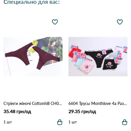
Специально для вас:
Стрінги жіночі Cottonhill CH0610 Марсала
6604 Трусы Monthlove 4а Различные цвета
35.48 грн/од
29.35 грн/од
1 шт
1 шт