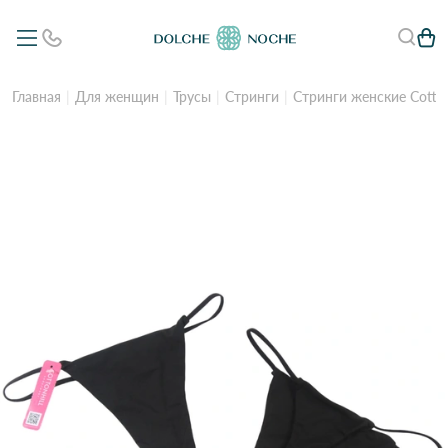
Главная
Для женщин
Трусы
Стринги
Стринги женские Cotton