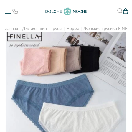
Главная
Для женщин
Трусы
Норма
Женские трусики FINELL