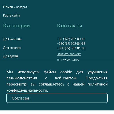
Обмен и возврат
Карта сайта
Категории
Контакты
Для женщин
+38 (073) 707-00-45
+380 (99) 302-84-98
Для мужчин
+380 (99) 387-81-50
Заказать звонок?
Для детей
Пн-Пт
9:00 - 16:00
Cб-Вс
9:00 - 13:00
Домашний текстиль
НД
Вихідний
Мы используем файлы cookie для улучшения
Україна, Луцьк, 43000
взаимодействия с веб-сайтом. Продолжая
Открыть на карте
пересмотр, вы соглашаетесь с нашей политикой
конфиденциальности.
Наши обновления
Согласен
Отправить