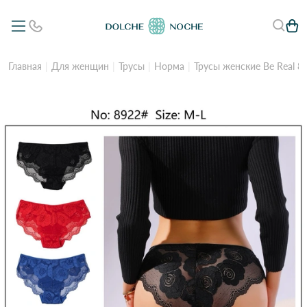
Главная
Для женщин
Трусы
Норма
Трусы женские Be Real 8