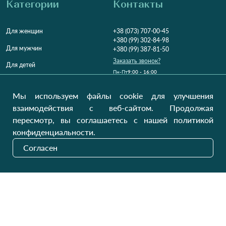
Категории
Контакты
Для женщин
+38 (073) 707-00-45
+380 (99) 302-84-98
Для мужчин
+380 (99) 387-81-50
Заказать звонок?
Для детей
Пн-Пт
9:00 - 16:00
Cб-Вс
9:00 - 13:00
Домашний текстиль
НД
Вихідний
Мы используем файлы cookie для улучшения
Україна, Луцьк, 43000
взаимодействия с веб-сайтом. Продолжая
Открыть на карте
пересмотр, вы соглашаетесь с нашей политикой
конфиденциальности.
Наши обновления
Согласен
Отправить