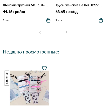
Женские трусики MCT104 (M–XL) 12B Разные цвета
Трусы женские Be Real 8922 3C Различные цвета
44.16 грн/од
63.65 грн/од
1 шт
1 шт
Недавно просмотренные: