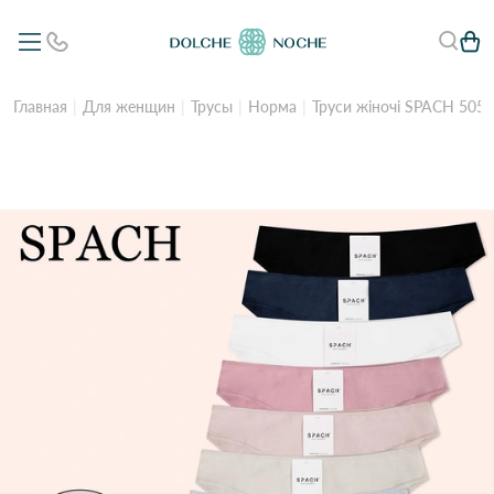
Главная
Для женщин
Трусы
Норма
Труси жіночі SPACH 505 1