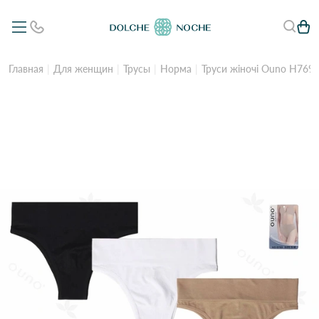
Главная
Для женщин
Трусы
Норма
Труси жіночі Ouno H769 