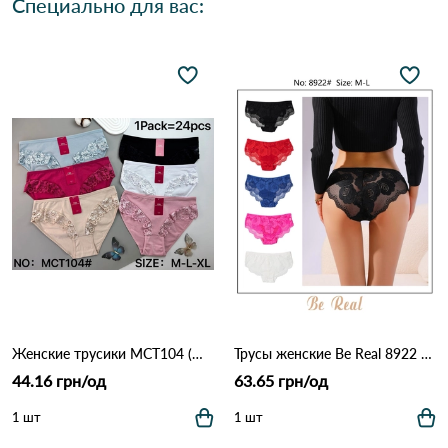
Специально для вас:
Женские трусики MCT104 (M–XL) 12B Разные цвета
Трусы женские Be Real 8922 3C Различные цвета
44.16 грн/од
63.65 грн/од
1 шт
1 шт