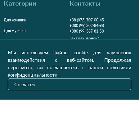
Категории
Контакты
Для женщин
+38 (073) 707-00-45
+380 (99) 302-84-98
Для мужчин
+380 (99) 387-81-50
Заказать звонок?
Для детей
Пн-Пт
9:00 - 16:00
Cб-Вс
9:00 - 13:00
Домашний текстиль
Мы используем файлы cookie для улучшения
НД
Вихідний
взаимодействия с веб-сайтом. Продолжая
Україна, Луцьк, 43000
пересмотр, вы соглашаетесь с нашей политикой
Открыть на карте
конфиденциальности.
Наши обновления
Согласен
Отправить