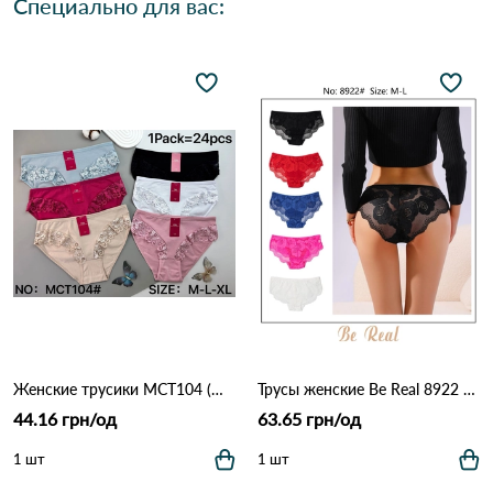
Специально для вас:
Женские трусики MCT104 (M–XL) 12B Разные цвета
Трусы женские Be Real 8922 3C Различные цвета
44.16 грн/од
63.65 грн/од
1 шт
1 шт