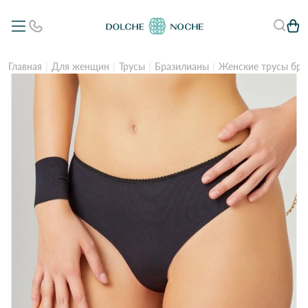
Главная
Для женщин
Трусы
Бразилианы
Женские трусы бра