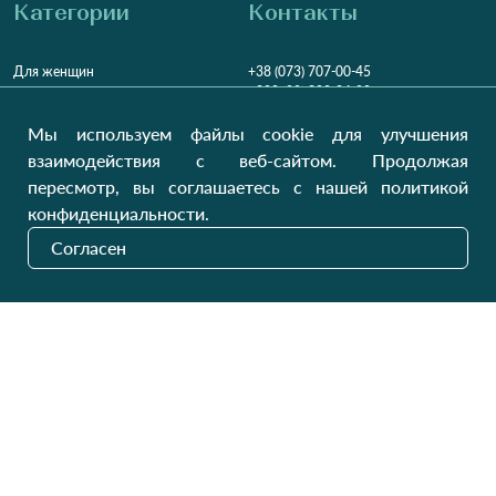
Категории
Контакты
Для женщин
+38 (073) 707-00-45
+380 (99) 302-84-98
Для мужчин
+380 (99) 387-81-50
Мы используем файлы cookie для улучшения
Заказать звонок?
Для детей
взаимодействия с веб-сайтом. Продолжая
Пн-Пт
9:00 - 16:00
Cб-Вс
9:00 - 13:00
Домашний текстиль
пересмотр, вы соглашаетесь с нашей политикой
НД
Вихідний
конфиденциальности.
Україна, Луцьк, 43000
Согласен
Открыть на карте
Наши обновления
Отправить