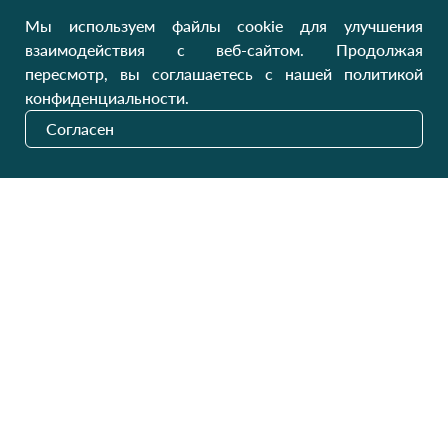
Україна, Луцьк, 43000
Мы используем файлы cookie для улучшения
Открыть на карте
взаимодействия с веб-сайтом. Продолжая
пересмотр, вы соглашаетесь с нашей политикой
Наши обновления
конфиденциальности.
Согласен
Отправить
На украинском рынке с 2011 года
GW SITE