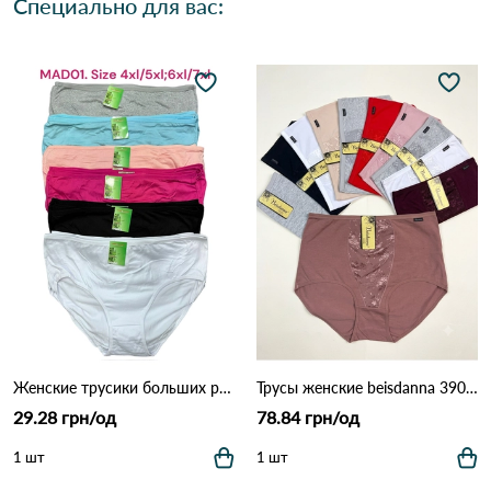
Специально для вас:
Женские трусики больших размеров MAD01 (4XL–7XL) 7F Различные цвета
Трусы женские beisdanna 3900 10д Разные цвета
29.28 грн/од
78.84 грн/од
1 шт
1 шт