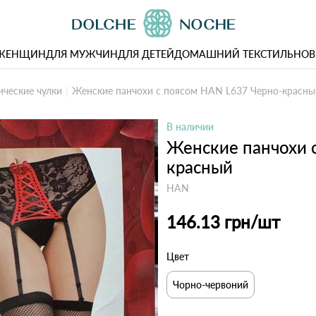
 ЖЕНЩИН
ДЛЯ МУЖЧИН
ДЛЯ ДЕТЕЙ
ДОМАШНИЙ ТЕКСТИЛЬ
НОВ
ические чулки
Женские панчохи с поясом HAN L637 Черно-красны
В наличии
Женские панчохи 
красный
HAN
146.13 грн
/шт
Цвет
Чорно-червоний