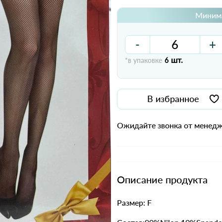
Минима
-
+
шт.
*в упаковке
6
В избранное
Ожидайте звонка от менедж
Описание продукта
Размер: F