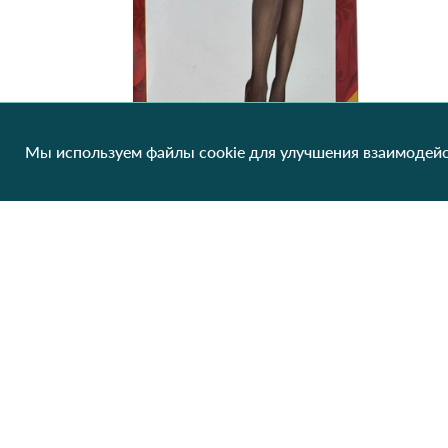
Мы используем файлы cookie для улучшения взаимодейс
Женские панчохи с поясом HAN L637 Черно-красный
146.13 грн/од
1 шт
Клиентам