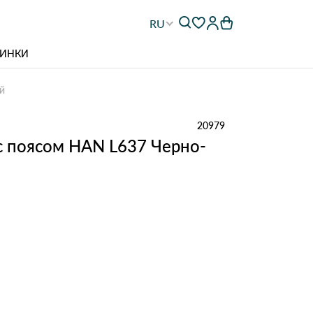
RU
ИНКИ
й
20979
с поясом HAN L637 Черно-