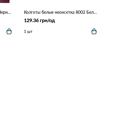
Женские панчохи HAN L1030 Черно-красный
Колготы белые неонсетка 8002 Белый
129.36 грн/од
1 шт