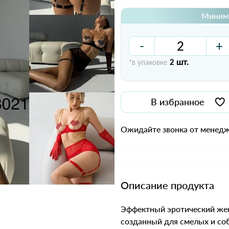
Минима
-
+
шт.
*в упаковке
2
В избранное
Ожидайте звонка от менедж
Описание продукта
Эффектный эротический жен
созданный для смелых и со