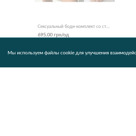
Сексуальный боди-комплект со стразами и подвязками Sexy Bodice XG-8021 Красный
695.00 грн/од
1 шт
Нет в наличии
Мы используем файлы cookie для улучшения взаимодейс
Клиентам
О нас
Производители
Сотрудничество
Блог
Контакты
Отзывы