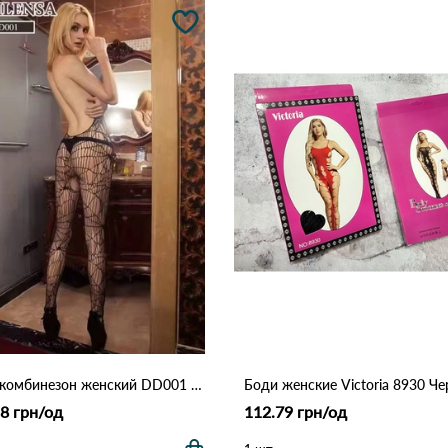
Боди-комбинезон женский DD001 Черный
Боди женские Victoria 8930 Ч
8 грн/од
112.79 грн/од