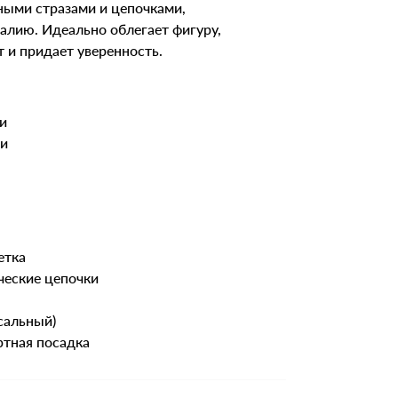
ными стразами и цепочками,
алию. Идеально облегает фигуру,
т и придает уверенность.
и
ми
етка
ческие цепочки
рсальный)
ртная посадка