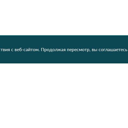
твия с веб-сайтом. Продолжая пересмотр, вы соглашаетесь
Категории
Контакты
Наш
Для женщин
+38 (073) 707-00-45
+380 (99) 302-84-98
Для мужчин
+380 (99) 387-81-50
Для детей
Заказать звонок?