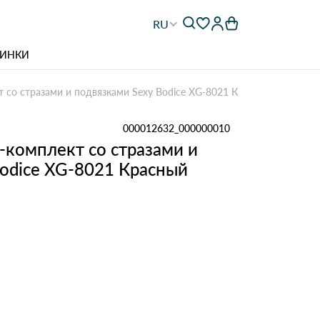
RU
ИНКИ
 со стразами и подвязками Sexy Bodice XG-8021 Красный
000012632_000000010
-комплект со стразами и
Bodice XG-8021 Красный