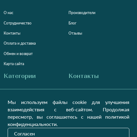
О нас
Производители
Сотрудничество
Блог
Контакты
Отзывы
Оплата и доставка
Обмен и возврат
Карта сайта
Категории
Контакты
Для женщин
+38 (073) 707-00-45
+380 (99) 302-84-98
Мы используем файлы cookie для улучшения
Для мужчин
+380 (99) 387-81-50
взаимодействия с веб-сайтом. Продолжая
Заказать звонок?
Для детей
пересмотр, вы соглашаетесь с нашей политикой
Пн-Пт
9:00 - 16:00
Cб-Вс
9:00 - 13:00
Домашний текстиль
конфиденциальности.
НД
Вихідний
Согласен