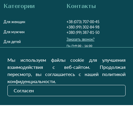
Категории
Контакты
Для женщин
+38 (073) 707-00-45
+380 (99) 302-84-98
Для мужчин
+380 (99) 387-81-50
Заказать звонок?
Для детей
Пн-Пт
9:00 - 16:00
Cб-Вс
9:00 - 13:00
Домашний текстиль
НД
Вихідний
Мы используем файлы cookie для улучшения
Україна, Луцьк, 43000
взаимодействия с веб-сайтом. Продолжая
Открыть на карте
пересмотр, вы соглашаетесь с нашей политикой
конфиденциальности.
Наши обновления
Согласен
Отправить